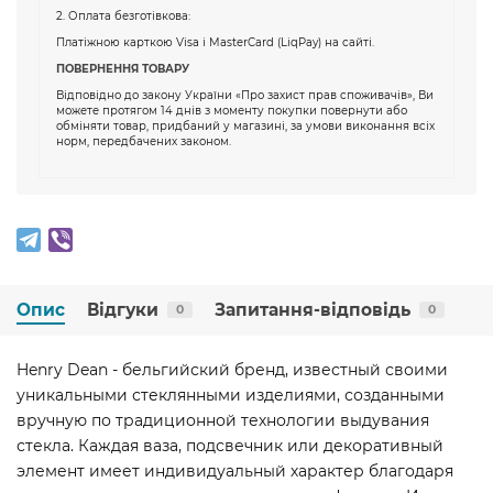
2. Оплата безготівкова:
Платіжною карткою Visa і MasterCard (LiqPay) на сайті.
ПОВЕРНЕННЯ ТОВАРУ
Відповідно до закону України «Про захист прав споживачів», Ви
можете протягом 14 днів з моменту покупки повернути або
обміняти товар, придбаний у магазині, за умови виконання всіх
норм, передбачених законом.
Опис
Відгуки
Запитання-відповідь
0
0
Henry Dean - бельгийский бренд, известный своими
уникальными стеклянными изделиями, созданными
вручную по традиционной технологии выдувания
стекла. Каждая ваза, подсвечник или декоративный
элемент имеет индивидуальный характер благодаря