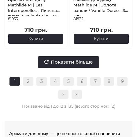
Mathilde M | Les
Mathilde M | Золота
Intemporelles - Льняна
ваніль / Vanille Dorée - 30
вуаль / Voile de Lin - 30
мл
81933
81932
мл
710 грн.
710 грн.
Купити
Купити
Показати більше
1
2
3
4
5
6
7
8
9
>
>|
Показано від 1 до 12 з 135 (всього сторінок: 12)
Аромати для дому — це не просто спосіб наповнити 