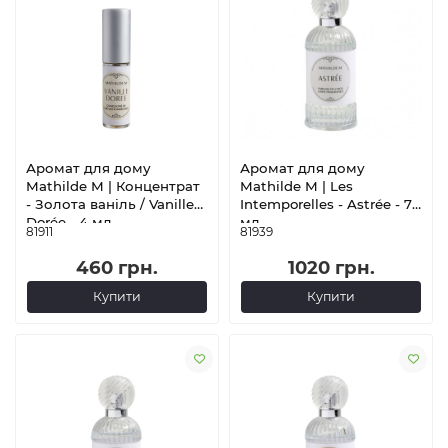
Аромат для дому
Аромат для дому
Mathilde M | Концентрат
Mathilde M | Les
- Золота ваніль / Vanille
Intemporelles - Astrée - 75
Dorée - 4 мл
мл
81911
81939
460 грн.
1020 грн.
Купити
Купити