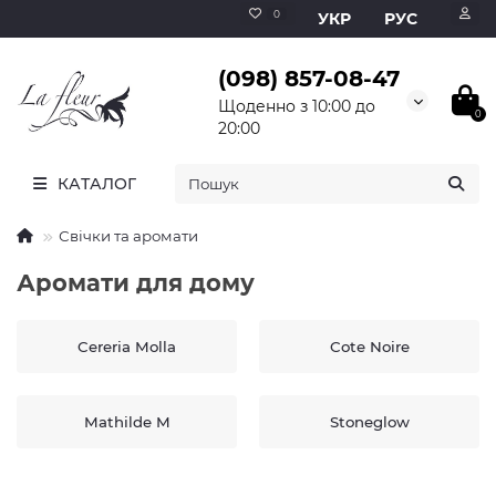
0
УКР
РУС
(098) 857-08-47
Щоденно з 10:00 до
0
20:00
КАТАЛОГ
Свічки та аромати
Аромати для дому
Cereria Molla
Cote Noire
Mathilde M
Stoneglow