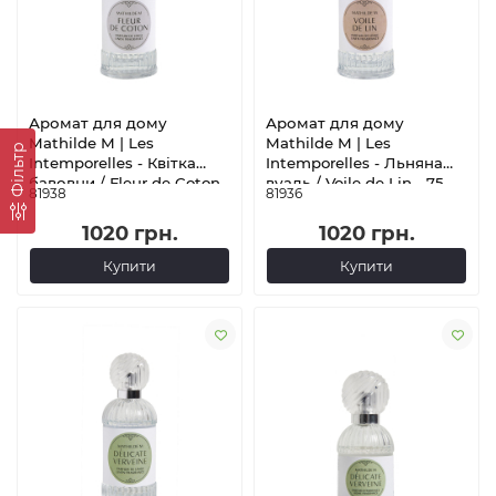
Аромат для дому
Аромат для дому
Mathilde M | Les
Mathilde M | Les
Фільтр
Intemporelles - Квітка
Intemporelles - Льняна
бавовни / Fleur de Coton -
вуаль / Voile de Lin - 75
81938
81936
75 мл
мл
1020 грн.
1020 грн.
Купити
Купити