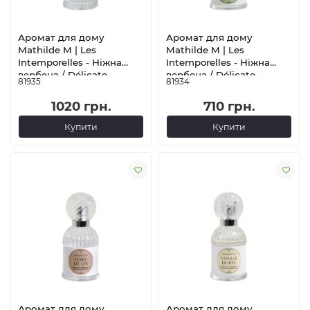
Аромат для дому
Аромат для дому
Mathilde M | Les
Mathilde M | Les
Intemporelles - Ніжна
Intemporelles - Ніжна
вербена / Délicate
вербена / Délicate
81935
81934
Verveine - 75 мл
Verveine - 30 мл
1020 грн.
710 грн.
Купити
Купити
Аромат для дому
Аромат для дому