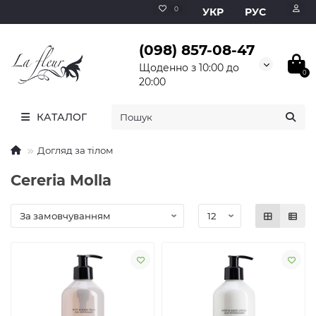
0
УКР
РУС
(098) 857-08-47
Щоденно з 10:00 до
0
20:00
КАТАЛОГ
Догляд за тілом
Cereria Molla