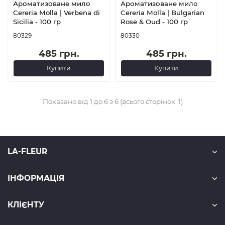
Ароматизоване мило
Ароматизоване мило
Cereria Molla | Verbena di
Cereria Molla | Bulgarian
Sicilia - 100 гр
Rose & Oud - 100 гр
80329
80330
485 грн.
485 грн.
Купити
Купити
Показано від 1 до 6 з 6 (всього сторінок: 1)
LA-FLEUR
ІНФОРМАЦІЯ
КЛІЄНТУ