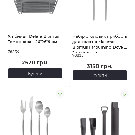
Хлібниця Delara Blomus |
Набір столових приборів
Темно-сіра - 26*26*9 см
для салатів Maxime
Blomus | Mourning Dove -
78834
2 предмети
78825
2520 грн.
3150 грн.
Купити
Купити