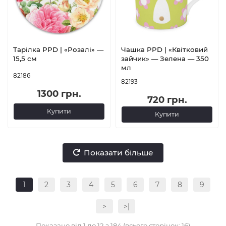
Тарілка PPD | «Розалі» —
Чашка PPD | «Квітковий
15,5 см
зайчик» — Зелена — 350
мл
82186
82193
1300 грн.
720 грн.
Купити
Купити
Показати більше
1
2
3
4
5
6
7
8
9
>
>|
Показано від 1 до 12 з 184 (всього сторінок: 16)