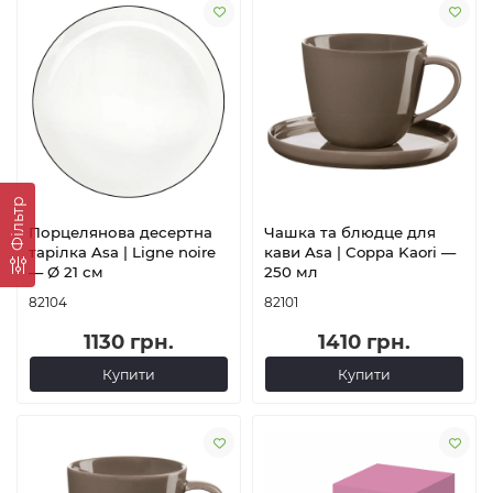
Фільтр
Порцелянова десертна
Чашка та блюдце для
тарілка Asa | Ligne noire
кави Asa | Coppa Kaori —
— Ø 21 см
250 мл
82104
82101
1130 грн.
1410 грн.
Купити
Купити