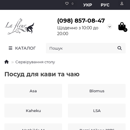
0
УКР
РУС
(098) 857-08-47
Щоденно з 10:00 до
0
20:00
КАТАЛОГ
Сервірування столу
Посуд для кави та чаю
Asa
Blomus
Kaheku
LSA