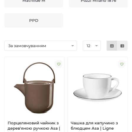
Mathilde M
Pozzi Milano 1876
PPD
Порцеляновий чайник з
Чашка для капучино з
дерев'яною ручкою Asa |
блюдцем Asa | Ligne