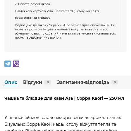
2. Оплата безготівкова:
Платіжною карткою Visa і MasterCard (LiqPay) на сайті.
ПОВЕРНЕННЯ ТОВАРУ
Відповідно до закону України «Про захист прав споживачів», Ви
можете протягом 14 днів з моменту покупки повернути або
обміняти товар, придбаний у магазині, за умови виконання всіх
норм, передбачених законом.
Опис
Відгуки
Запитання-відповідь
0
0
Чашка та блюдце для кави Asa | Coppa Kaori — 250 мл
У японській мові слово «каорі» означає аромат і запах.
Візуально Coppa Kaori надає столу відчуття тепла та
глибини. Відтінок сіро-коричневого кольору робить