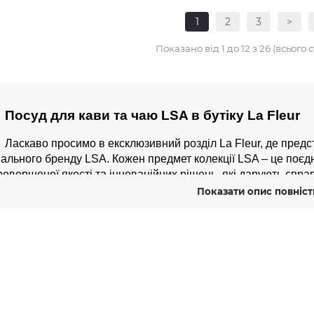
1
2
3
>
Показано від 1 до 12 з 26 (всього с
Посуд для кави та чаю LSA в бутіку La Fleur
Ласкаво просимо в ексклюзивний розділ La Fleur, де предст
ального бренду LSA. Кожен предмет колекції LSA – це поєдн
евершеної якості та інноваційних рішень, які дарують спра
го улюбленого напою.
Показати опис повніс
Бренд LSA славиться своєю увагою до деталей та високим
именті ви знайдете широкий вибір посуду для чаю та кави: в
юдця, а також елегантні набори для сервірування. Всі вироб
 як міцне боросилікатне скло та високоякісний фарфор, що га
бливість.
Кожен предмет посуду LSA створений з турботою про ваш ко