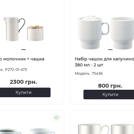
р молочник + чашка
Набір чашок для капучино
380 мл - 2 шт
P272-01-473
75436
2300 грн.
800 грн.
Купити
Купити