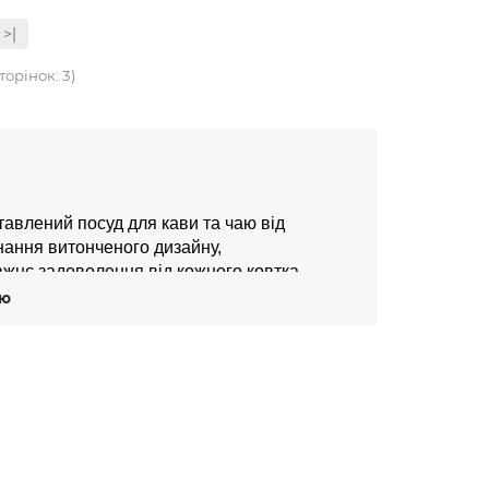
>|
торінок: 3)
авлений посуд для кави та чаю від 
ання витонченого дизайну, 
вжнє задоволення від кожного ковтка 
тю
и стандартами виробництва. У нашому 
итончені чайники та кавники, стильні чашки 
и LSA виготовлені з найкращих матеріалів, 
рантує їх довговічність і естетичну 
мфорт і зручність. Ергономічні ручки, 