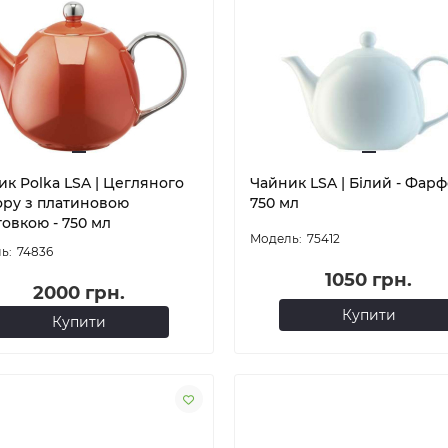
к Polka LSA | Цегляного
Чайник LSA | Білий - Фарф
ору з платиновою
750 мл
овкою - 750 мл
75412
74836
1050 грн.
2000 грн.
Купити
Купити