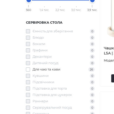
560
1,4 тис.
2,2 тис.
3,0 тис.
3,9 тис.
СЕРВІРОВКА СТОЛА
Ємність для зберігання
0
Блюдо
0
Бокали
0
Чашка
Графини
0
LSA |
Декантери
0
Дитячий посуд
0
Для чаю та кави
26
Кувшини
0
Підсвічники
0
Підставка для торта
0
Підставка для цукерок
0
Раннери
0
Сервірувальний посуд
0
Серветки