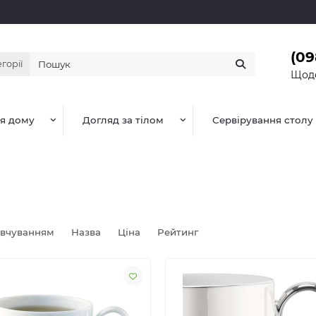
(09
егорії
Щоде
я дому
Догляд за тілом
Сервірування столу
овчуванням
Назва
Ціна
Рейтинг