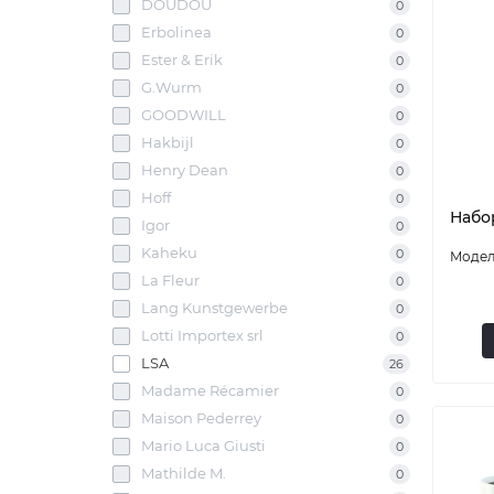
DOUDOU
0
Erbolinea
0
Ester & Erik
0
G.Wurm
0
GOODWILL
0
Hakbijl
0
Henry Dean
0
Hoff
0
Набо
Igor
0
Kaheku
0
La Fleur
0
Lang Kunstgewerbe
0
Lotti Importex srl
0
LSA
26
Madame Récamier
0
Maison Pederrey
0
Mario Luca Giusti
0
Mathilde M.
0