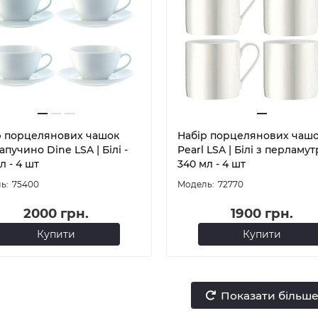
р порцелянових чашок
Набір порцелянових чаш
апучино Dine LSA | Білі -
Pearl LSA | Білі з перламут
л - 4 шт
340 мл - 4 шт
75400
72770
2000 грн.
1900 грн.
Купити
Купити
Показати більш