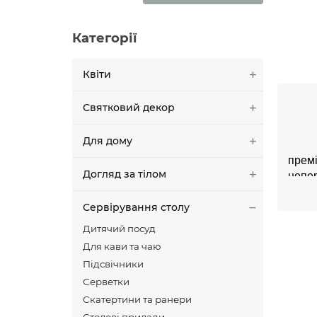
Категорії
Квіти
Святковий декор
Для дому
премі
Догляд за тілом
непер
вашо
Сервірування столу
Дитячий посуд
асорт
Для кави та чаю
та бл
Підсвічники
таких
прива
Серветки
Скатертини та ранери