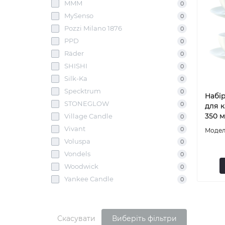
MMM
0
MySenso
0
Pozzi Milano 1876
0
PPD
0
Räder
0
SHISHI
0
Silk-Ka
0
Specktrum
0
Набі
STONEGLOW
0
для к
350 м
Village Candle
0
Vivant
0
Voluspa
0
Vondels
0
Woodwick
0
Yankee Candle
0
Скасувати
Виберіть фільтри