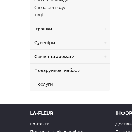
Столові прилади
проду
Столовий посуд
Чайни
Таці
налив
Іграшки
елега
Прозо
Сувеніри
різно
Свічки та аромати
підкр
Подарункові набори
викор
Послуги
LSA. 
кожен
LA-FLEUR
ІНФО
Контакти
Доставк
Політика конфіденційності
Поверн