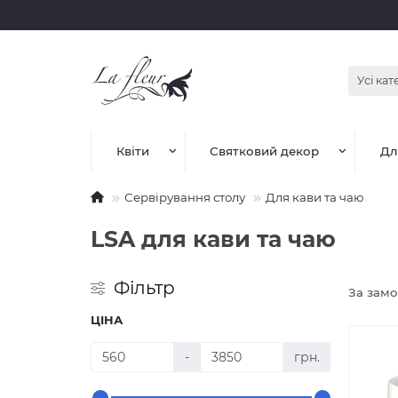
Усі кат
Квіти
Святковий декор
Дл
Сервірування столу
Для кави та чаю
LSA для кави та чаю
Фільтр
За зам
ЦІНА
-
грн.