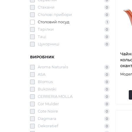
0
Стакани
0
Столові прибори
0
Столовий посуд
1
Тарілки
0
Таці
0
Цукорниці
0
Чайни
ВИРОБНИК
коль
окант
Aroma Naturals
0
ASA
0
Blomus
0
Bukowski
0
CERRERIA MOLLA
0
Cor Mulder
0
Cote Noire
0
Dagmara
0
Dekoratief
0