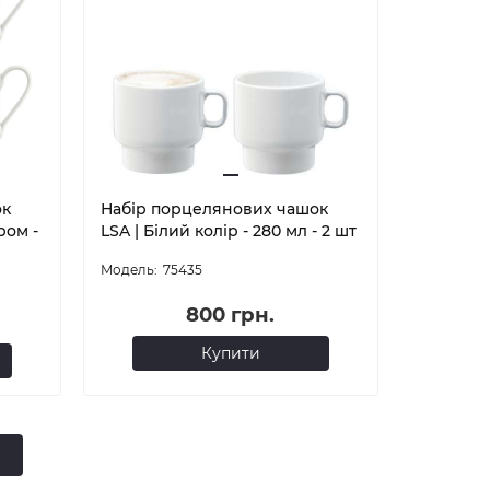
ок
Набір порцелянових чашок
ром -
LSA | Білий колір - 280 мл - 2 шт
75435
800 грн.
Купити
е