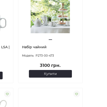
 LSA |
Набір чайний
P273-00-473
3100 грн.
Купити