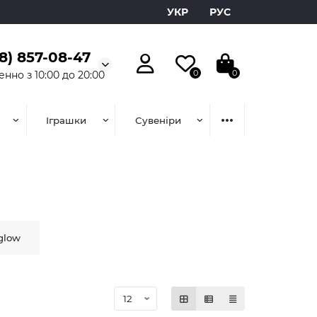
УКР
РУС
8) 857-08-47
0
0
нно з 10:00 до 20:00
Іграшки
Сувеніри
glow