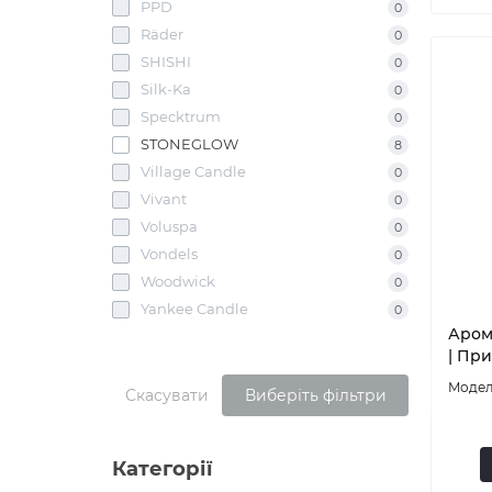
PPD
0
Räder
0
SHISHI
0
Silk-Ka
0
Specktrum
0
STONEGLOW
8
Village Candle
0
Vivant
0
Voluspa
0
Vondels
0
Woodwick
0
Yankee Candle
0
Аром
| Пр
Скасувати
Виберіть фільтри
Категорії