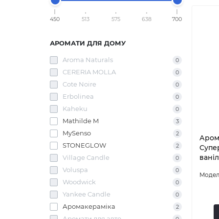
450
513
575
638
700
АРОМАТИ ДЛЯ ДОМУ
Aroma Naturals
0
CERERIA MOLLA
0
Cote Noire
0
Erbolinea
0
Kaheku
0
Mathilde M
3
MySenso
2
Арома
STONEGLOW
2
Супе
ваніл
Village Candle
0
Voluspa
0
Woodwick
0
Yankee Candle
0
Аромакераміка
2
Аромати для авто