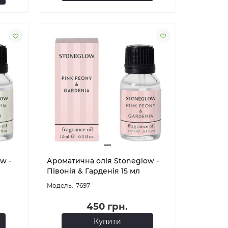
w -
Ароматична олія Stoneglow -
Півонія & Гарденія 15 мл
7697
450 грн.
Купити