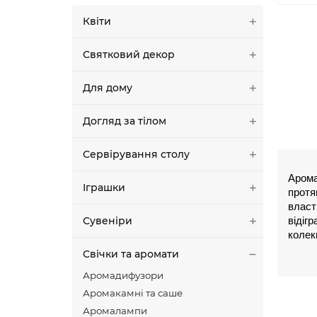
Квіти
Святковий декор
Для дому
Догляд за тілом
Сервірування столу
Арома
Іграшки
протя
власт
Сувеніри
відіг
колек
Свічки та аромати
Проц
Аромадифузори
Аромакамні та саше
Проце
викор
Аромалампи