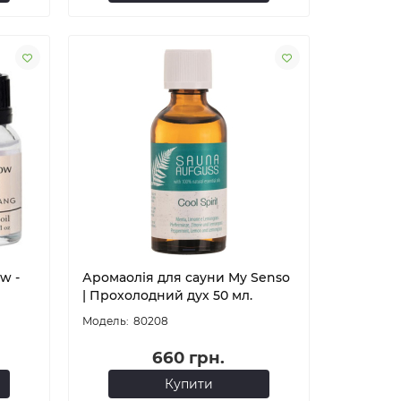
w -
Аромаолія для сауни My Senso
| Прохолодний дух 50 мл.
80208
660 грн.
Купити