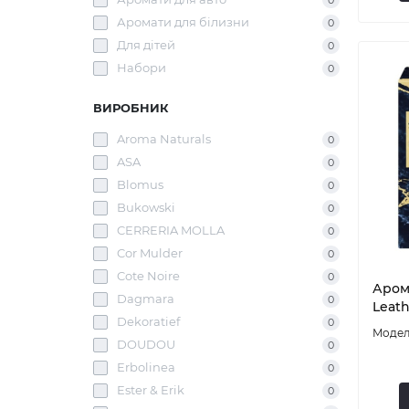
0
Аромати для білизни
0
Для дітей
0
Набори
0
ВИРОБНИК
Aroma Naturals
0
ASA
0
Blomus
0
Bukowski
0
CERRERIA MOLLA
0
Cor Mulder
0
Cote Noire
0
Аром
Dagmara
0
Leath
Dekoratief
0
DOUDOU
0
Erbolinea
0
Ester & Erik
0