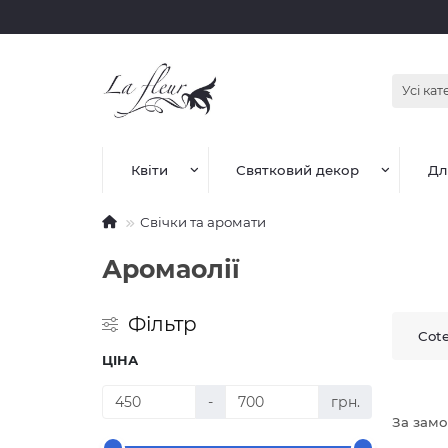
Усі кат
Квіти
Святковий декор
Дл
Свічки та аромати
Аромаолії
Фільтр
Cote
ЦІНА
-
грн.
За зам