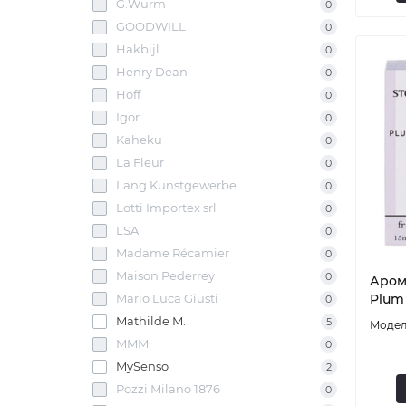
G.Wurm
0
GOODWILL
0
Hakbijl
0
Henry Dean
0
Hoff
0
Igor
0
Kaheku
0
La Fleur
0
Lang Kunstgewerbe
0
Lotti Importex srl
0
LSA
0
Madame Récamier
0
Maison Pederrey
0
Аром
Mario Luca Giusti
Plum
0
Mathilde M.
5
MMM
0
MySenso
2
Pozzi Milano 1876
0