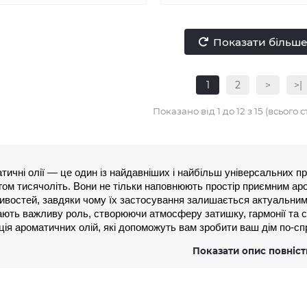
Показати більш
1
2
>
>|
Показано від 1 до 12 з 15 (всього с
тичні олії — це один із найдавніших і найбільш універсальних п
гом тисячоліть. Вони не тільки наповнюють простір приємним аро
ивостей, завдяки чому їх застосування залишається актуальним і
рають важливу роль, створюючи атмосферу затишку, гармонії та с
ція ароматичних олій, які допоможуть вам зробити ваш дім по-
Показати опис повніс
ес виробництва ароматичних олій
с виробництва ароматичних олій — це складний і кропіткий процес
истання високоякісної сировини. Все починається з вирощування