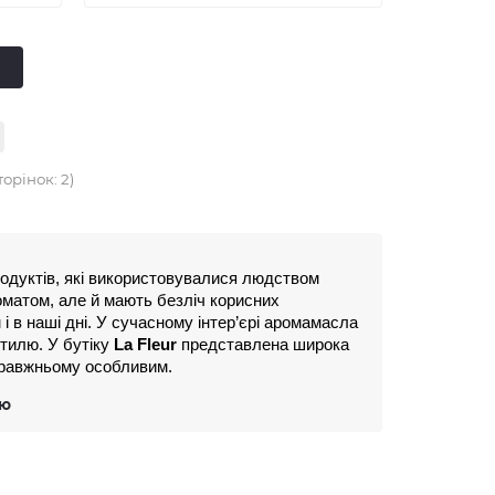
е
торінок: 2)
родуктів, які використовувалися людством 
матом, але й мають безліч корисних 
 в наші дні. У сучасному інтер’єрі аромамасла 
тилю. У бутіку 
La Fleur
 представлена широка 
справжньому особливим.
тю
, який вимагає великої уваги до деталей і 
 рослин, які будуть використовуватися для 