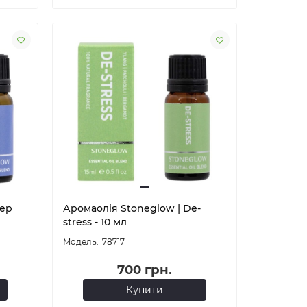
eep
Аромаолія Stoneglow | De-
stress - 10 мл
78717
700 грн.
Купити