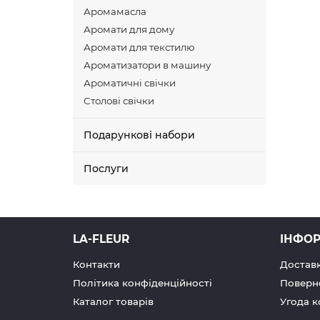
отрима
Аромамасла
вирощ
Аромати для дому
Основ
Аромати для текстилю
апара
Ароматизатори в машину
речов
Ароматичні свічки
шари:
Столові свічки
косме
Ще од
Подарункові набори
випад
арома
Послуги
Роль
У суч
самоп
LA-FLEUR
ІНФО
в чис
Контакти
Доставк
Політика конфіденційності
Поверн
Каталог товарів
Угода к