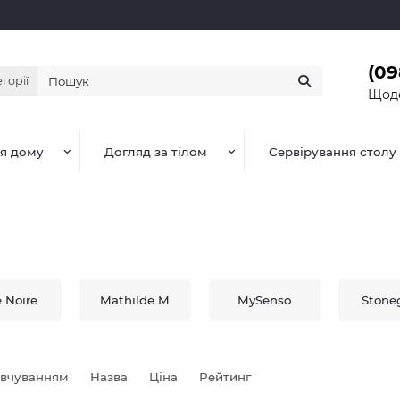
(09
егорії
Щоде
я дому
Догляд за тілом
Сервірування столу
 Noire
Mathilde M
MySenso
Stone
овчуванням
Назва
Ціна
Рейтинг