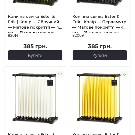
Конічна свічка Ester &
Конічна свічка Ester &
Erik | Колір — Яблучний
Erik | Колір — Перламутр
— Матове покриття — 42
— Матове покриття — 42
см — 11 годин горіння
см — 11 годин горіння
82014
82009
385 грн.
385 грн.
Купити
Купити
Конічна свічка Ester &
Конічна свічка Ester &