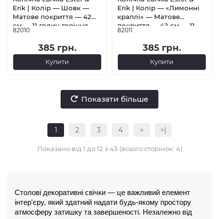
Erik | Колір — Шовк —
Erik | Колір — «Лимонні
Матове покриття — 42
краплі» — Матове
см — 11 годин горіння
покриття — 42 см — 11
82010
82011
годин горіння
385 грн.
385 грн.
Купити
Купити
Показати більше
1
2
3
4
>
>|
Показано від 1 до 12 з 43 (всього сторінок: 4)
Столові декоративні свічки — це важливий елемент 
інтер'єру, який здатний надати будь-якому простору 
атмосферу затишку та завершеності. Незалежно від 