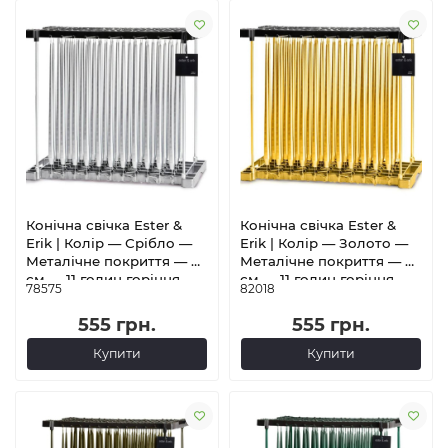
Конічна свічка Ester &
Конічна свічка Ester &
Erik | Колір — Срібло —
Erik | Колір — Золото —
Металічне покриття — 42
Металічне покриття — 42
см — 11 годин горіння
см — 11 годин горіння
78575
82018
555 грн.
555 грн.
Купити
Купити