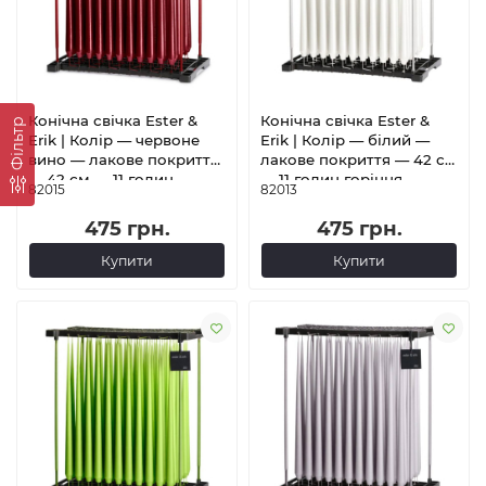
Конічна свічка Ester &
Конічна свічка Ester &
Фільтр
Erik | Колір — червоне
Erik | Колір — білий —
вино — лакове покриття
лакове покриття — 42 см
— 42 см — 11 годин
— 11 годин горіння
82015
82013
горіння
475 грн.
475 грн.
Купити
Купити