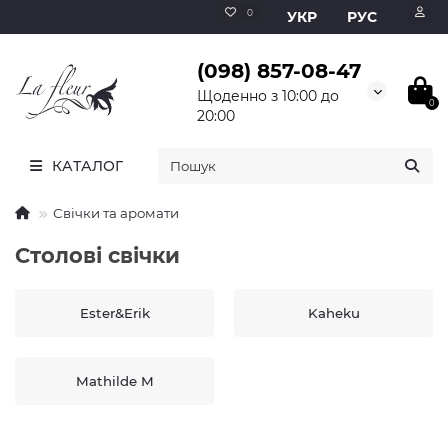
0
УКР
РУС
(098) 857-08-47
Щоденно з 10:00 до
0
20:00
КАТАЛОГ
Свічки та аромати
Столові свічки
Ester&Erik
Kaheku
Mathilde M