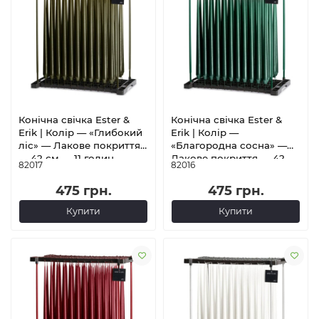
Конічна свічка Ester &
Конічна свічка Ester &
Erik | Колір — «Глибокий
Erik | Колір —
ліс» — Лакове покриття
«Благородна сосна» —
— 42 см — 11 годин
Лакове покриття — 42
82017
82016
горіння
см — 11 годин горіння
475 грн.
475 грн.
Купити
Купити