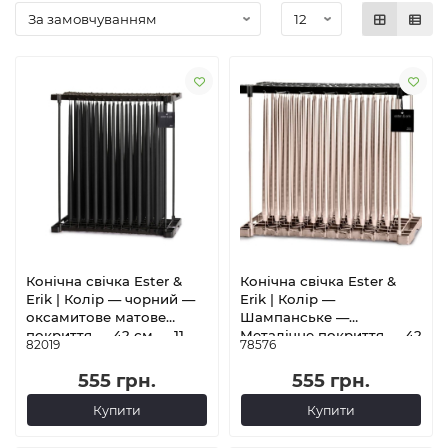
Конічна свічка Ester &
Конічна свічка Ester &
Erik | Колір — чорний —
Erik | Колір —
оксамитове матове
Шампанське —
покриття — 42 см — 11
Металічне покриття — 42
82019
78576
годин горіння
см — 11 годин горіння
555 грн.
555 грн.
Купити
Купити