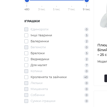
480
3 тис.
5 тис.
7 тис.
9 тис.
ІГРАШКИ
Єдинороги
0
Інші тварини
5
Балеринки
2
Плюш
Бегемоти
0
Білий
Брелоки
5
– 25 
Ведмедики
2
Для малят
7
Котики
0
Кроленята та зайчики
43
Ляльки
0
Мишенята
0
Собачки
0
Сумки-іграшки
0