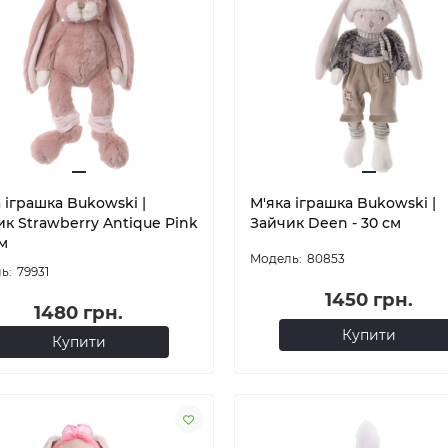
 іграшка Bukowski |
М'яка іграшка Bukowski |
к Strawberry Antique Pink
Зайчик Deen - 30 см
см
80853
79931
1450 грн.
1480 грн.
Купити
Купити