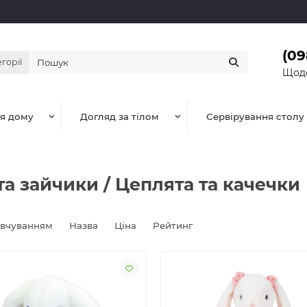
(09
егорії
Щоде
я дому
Догляд за тілом
Сервірування столу
та зайчики / Цеплята та качечки
овчуванням
Назва
Ціна
Рейтинг