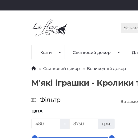
Усі кат
Квіти
Святковий декор
Дл
Святковий декор
Великодній декор
М'які іграшки - Кролики 
Фільтр
За зам
ЦІНА
-
грн.