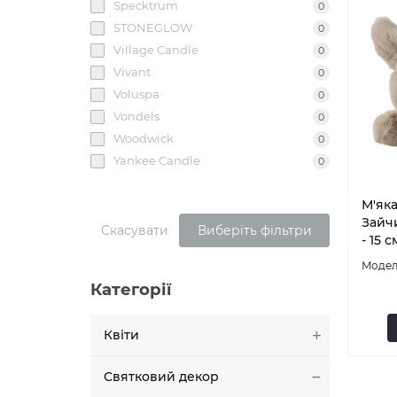
Specktrum
0
STONEGLOW
0
Village Candle
0
Vivant
0
Voluspa
0
Vondels
0
Woodwick
0
Yankee Candle
0
М'яка
Зайчи
Скасувати
Виберіть фільтри
- 15 с
Категорії
Квіти
Святковий декор