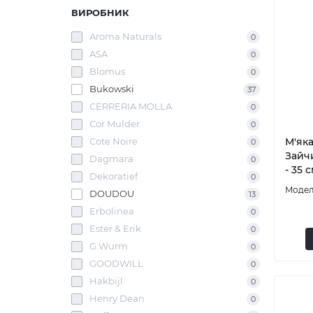
ВИРОБНИК
Aroma Naturals
0
ASA
0
Blomus
0
Bukowski
37
CERRERIA MOLLA
0
Cor Mulder
0
Cote Noire
М'яка
0
Зайчи
Dagmara
0
- 35 
Dekoratief
0
DOUDOU
13
Erbolinea
0
Ester & Erik
0
G.Wurm
0
GOODWILL
0
Hakbijl
0
Henry Dean
0