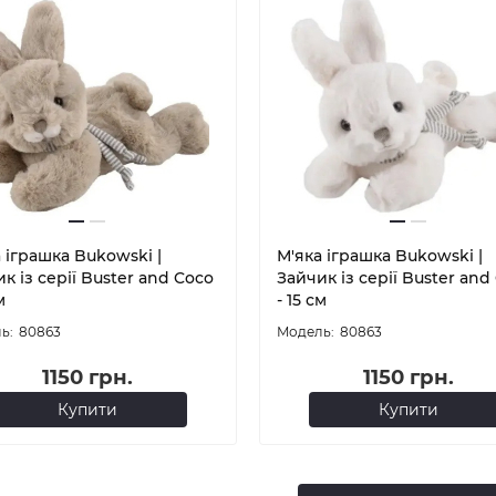
 іграшка Bukowski |
М'яка іграшка Bukowski |
к із серії Buster and Coco
Зайчик із серії Buster and
м
- 15 см
80863
80863
1150 грн.
1150 грн.
Купити
Купити