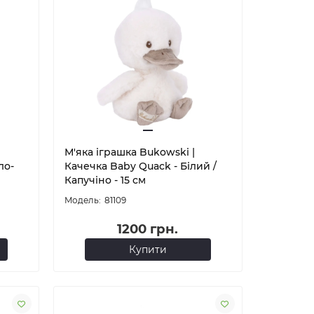
М'яка іграшка Bukowski |
ло-
Качечка Baby Quack - Білий /
Капучіно - 15 см
81109
1200 грн.
Купити