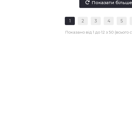
Показати більш
1
2
3
4
5
Показано від 1 до 12 з 50 (всього с