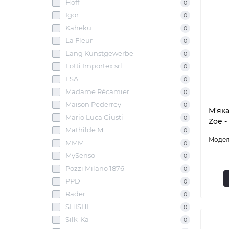
Hoff
0
Igor
0
Kaheku
0
La Fleur
0
Lang Kunstgewerbe
0
Lotti Importex srl
0
LSA
0
Madame Récamier
0
Maison Pederrey
0
М'яка
Mario Luca Giusti
0
Zoe -
Mathilde M.
0
MMM
0
MySenso
0
Pozzi Milano 1876
0
PPD
0
Räder
0
SHISHI
0
Silk-Ka
0