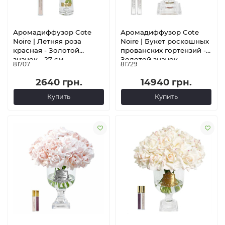
Аромадиффузор Cote
Аромадиффузор Cote
Noire | Летняя роза
Noire | Букет роскошных
красная - Золотой
прованских гортензий -
значок - 27 см
Золотой значок
81707
81729
2640 грн.
14940 грн.
Купить
Купить