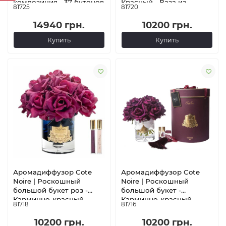
композиция - 37 бутонов
Красный - Ваза из
81725
81720
розовых оттенков -
прозрачного стекла -
Золотой значок
Золото - Черная коробка
14940 грн.
10200 грн.
Купить
Купить
Аромадиффузор Cote
Аромадиффузор Cote
Noire | Роскошный
Noire | Роскошный
большой букет роз -
большой букет -
Карминно-красный -
Карминно-красный -
81718
81716
Ваза из темного стекла -
Прозрачная ваза -
Золото - Бордовая
Золото - Бордовая
10200 грн.
10200 грн.