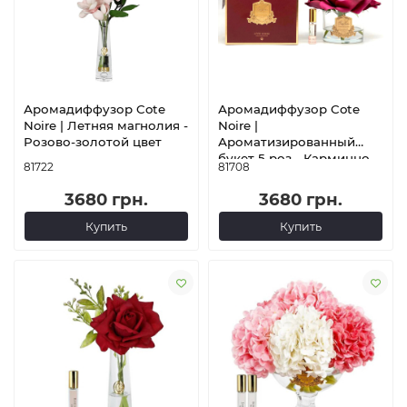
Аромадиффузор Cote
Аромадиффузор Cote
Noire | Летняя магнолия -
Noire |
Розово-золотой цвет
Ароматизированный
букет 5 роз - Карминно-
81722
81708
красный - Золотой
значок - Бордовая
3680 грн.
3680 грн.
коробка
Купить
Купить