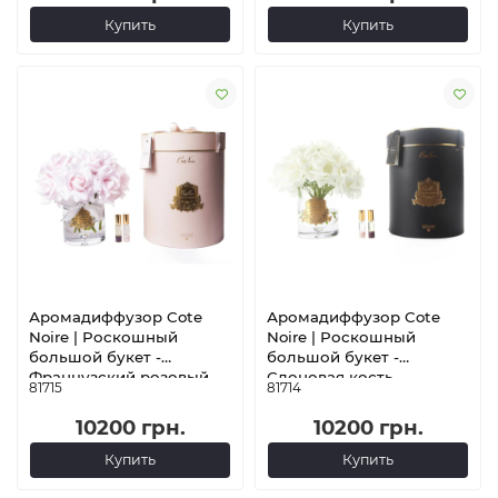
коробка
коробка
Купить
Купить
Аромадиффузор Cote
Аромадиффузор Cote
Noire | Роскошный
Noire | Роскошный
большой букет -
большой букет -
Французский розовый -
Слоновая кость -
81715
81714
Прозрачная ваза -
Прозрачная ваза -
Золото - Розовая
Золото - Черная коробка
10200 грн.
10200 грн.
коробка
Купить
Купить