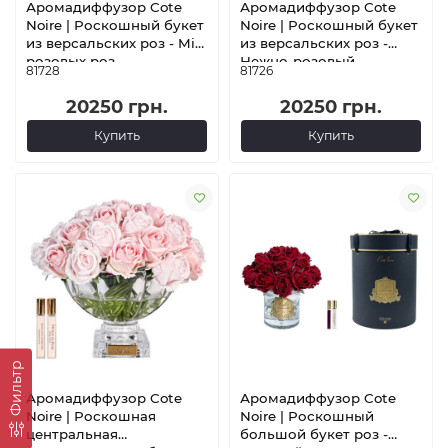
Аромадиффузор Cote
Аромадиффузор Cote
Noire | Роскошный букет
Noire | Роскошный букет
из версальских роз - Mix
из версальских роз -
розовых роз -
Нежно-розовый -
81728
81726
Серебряный значок
Золотой значок
20250 грн.
20250 грн.
Купить
Купить
Фильтр
Аромадиффузор Cote
Аромадиффузор Cote
Noire | Роскошная
Noire | Роскошный
центральная
большой букет роз -