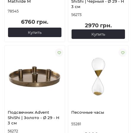
Mathilde M
ShiShi | Черный - Ø 29 - H
3 см
78545
56273
6760 грн.
2970 грн.
Купить
Купить
Подсвечник Advent
Песочные часы
ShiShi | Золото - Ø 29 - H
3 см
55281
56272