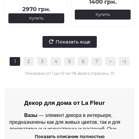
1400 грн.
2970 грн.
Купить
Купить
Показать еще
1
2
3
4
5
6
7
>
>|
Показано от 1 до 12 из 76 (всего страниц: 7)
Декор для дома от La Fleur
Вазы 
— элемент декора в интерьере, 
предназначены как для живых цветов, так и для 
декоративных и искусственных растений. Они 
являются важной частью интерьера, могут 
Показать описание полностью