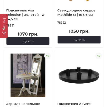
Подсвечник Asa
Светодиодное сердце
Selection | Золотой - Ø
Mathilde M | 15 х 6 см
Фильтр
24,5 см
78552
78391
1050 грн.
1070 грн.
Купить
Купить
Зеркало напольное
Подсвечник Advent