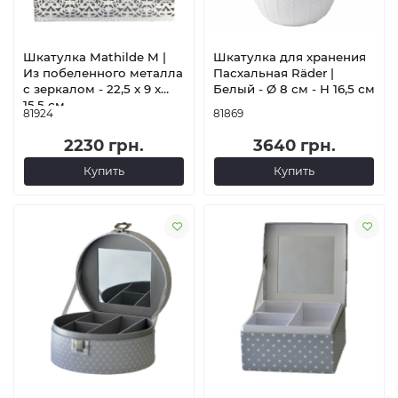
Шкатулка Mathilde M |
Шкатулка для хранения
Из побеленного металла
Пасхальная Räder |
с зеркалом - 22,5 x 9 x
Белый - Ø 8 см - H 16,5 см
15,5 см
81924
81869
2230 грн.
3640 грн.
Купить
Купить