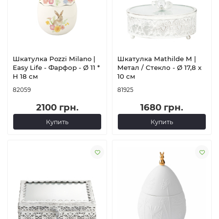
Шкатулка Pozzi Milano |
Шкатулка Mathilde M |
Easy Life - Фарфор - Ø 11 *
Метал / Стекло - Ø 17,8 x
H 18 см
10 см
82059
81925
2100 грн.
1680 грн.
Купить
Купить