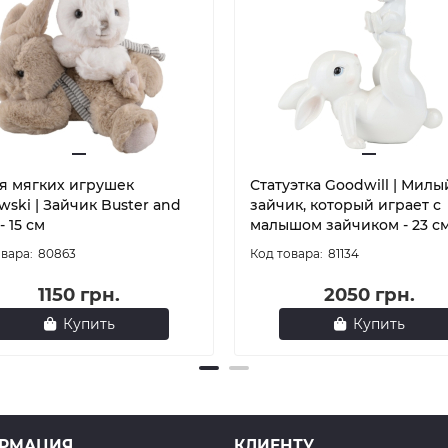
я мягких игрушек
Статуэтка Goodwill | Милы
ski | Зайчик Buster and
зайчик, который играет с
- 15 см
малышом зайчиком - 23 с
80863
81134
1150 грн.
2050 грн.
Купить
Купить
РМАЦИЯ
КЛИЕНТУ