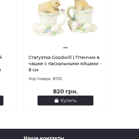
й
Статуэтка Goodwill | Птенчик в
Подвеска
чашке с пасхальными яйцами -
Орнамен
м
8 см
и розова
81135
820 грн.
Купить
Наши контакты