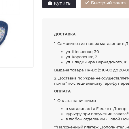
Быстрый заказ
Купить
ДОСТАВКА
1. Самовывоз из наших магазинов в Д
ул. Шевченко, 30
ул. Короленко, 2
ул. Владимира Вернадского, 16
Выдача товара Пн-Вс (с 10-00 до 20-00
2. Доставка по Украине осуществляе
почта" по специальному тарифу перево
ОПЛАТА
1. Оплата наличными:
в магазинах La Fleur в г. Днепр
курьеру при получении заказа*
в любом отделении «Новой Поч
**Наложенный платеж: Дополнительно