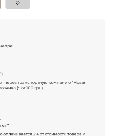
непре:
).
тся через транспортную компанию "Новая
зчика (~ от 100 грн).
*
ты»**
 оплачивается 2% от стоимости товара и