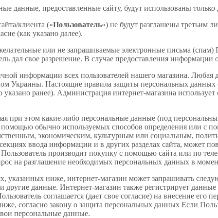
ные данные, предоставленные сайту, будут использованы только
айта/клиента («
Пользователь
») не будут разглашены третьим 
асие (как указано далее).
ежелательные или не запрашиваемые электронные письма (спам)
ль дал свое разрешение. В случае предоставления информации 
чной информации всех пользователей нашего магазина. Любая д
твом Украины. Настоящие правила защиты персональных данных 
о указано ранее). Администрация интернет-магазина использует
лашая при этом какие-либо персональные данные (под персонал
с помощью обычно используемых способов определения или с по
мственным, экономическим, культурным или социальным, полити
кциях ввода информации и в других разделах сайта, может пов
 Пользователь производит покупку с помощью сайта или по теле
прос на разглашение необходимых персональных данных в момен
лях, указанных ниже, интернет-магазин может запрашивать след
 и другие данные. Интернет-магазин также регистрирует данные
Пользователь соглашается (дает свое согласие) на внесение его
ниже, согласно закону о защита персональных данных Если Пользо
свои персональные данные.